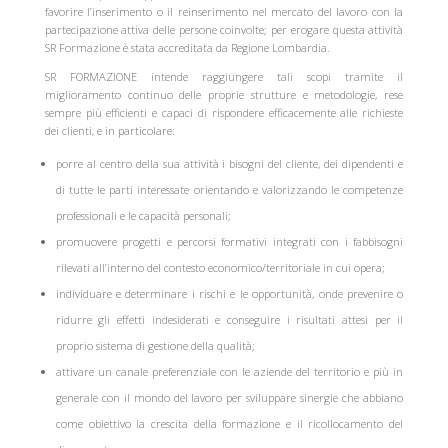
favorire l’inserimento o il reinserimento nel mercato del lavoro con la
partecipazione attiva delle persone coinvolte; per erogare questa attività
SR Formazione è stata accreditata da Regione Lombardia.
SR FORMAZIONE intende raggiungere tali scopi tramite il
miglioramento continuo delle proprie strutture e metodologie, rese
sempre più efficienti e capaci di rispondere efficacemente alle richieste
dei clienti, e in particolare:
porre al centro della sua attività i bisogni del cliente, dei dipendenti e
di tutte le parti interessate orientando e valorizzando le competenze
professionali e le capacità personali;
promuovere progetti e percorsi formativi integrati con i fabbisogni
rilevati all’interno del contesto economico/territoriale in cui opera;
individuare e determinare i rischi e le opportunità, onde prevenire o
ridurre gli effetti indesiderati e conseguire i risultati attesi per il
proprio sistema di gestione della qualità;
attivare un canale preferenziale con le aziende del territorio e più in
generale con il mondo del lavoro per sviluppare sinergie che abbiano
come obiettivo la crescita della formazione e il ricollocamento del