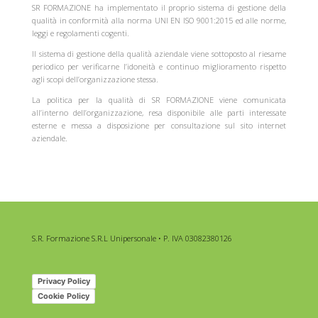
SR FORMAZIONE ha implementato il proprio sistema di gestione della
qualità in conformità alla norma UNI EN ISO 9001:2015 ed alle norme,
leggi e regolamenti cogenti.
Il sistema di gestione della qualità aziendale viene sottoposto al riesame
periodico per verificarne l’idoneità e continuo miglioramento rispetto
agli scopi dell’organizzazione stessa.
La politica per la qualità di SR FORMAZIONE viene comunicata
all’interno dell’organizzazione, resa disponibile alle parti interessate
esterne e messa a disposizione per consultazione sul sito internet
aziendale.
S.R. Formazione S.R.L Unipersonale • P. IVA 03082380126
Privacy Policy
Cookie Policy