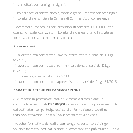
imprenditori, compresi gli artigiani.
• Titolari e soci di micro, piccole, medie e grandi imprese con sede legale
in Lombardia e iscritte alla Camera di Commercio di competenza;
• lavoratori autonomi e liberi professionisti compresi i CO.CO.CO. con
domicilio fiscale localizzato in Lombardia che esercitano l’attività sia in
forma autonoma sia in forma associata.
Sono esclusi
:
• i lavoratori con contratto di lavoro intermittente, ai sensi del D.Lgs.
81/2015;
• i lavoratori con contratto di somministrazione, ai sensi del D.Lgs.
81/2015;
• i tirocinanti, ai sensi della L. 99/2013;
• i lavoratori con contratto di apprendistato, ai sensi del D.Lgs. 81/2015.
CARATTERISTICHE DELL’AGEVOLAZIONE
Alle imprese in possesso dei requisiti è messo a disposizione un
contributo massimo di
€ 50.000,00
su base annua, che può essere fruito
dai destinatari per partecipare ai corsi di formazione presenti nel
Catalogo, attraverso uno o più voucher formativi aziendali.
I voucher formativi aziendali si compongono, pertanto, dei singoli
voucher formativi destinati a ciascun lavoratore, che può fruire di uno o