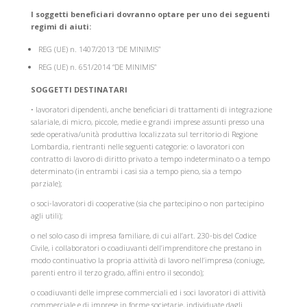
I soggetti beneficiari dovranno optare per uno dei seguenti
regimi di aiuti:
REG (UE) n. 1407/2013 “DE MINIMIS”
REG (UE) n. 651/2014 “DE MINIMIS”
SOGGETTI DESTINATARI
• lavoratori dipendenti, anche beneficiari di trattamenti di integrazione
salariale, di micro, piccole, medie e grandi imprese assunti presso una
sede operativa/unità produttiva localizzata sul territorio di Regione
Lombardia, rientranti nelle seguenti categorie:
o
lavoratori con
contratto di lavoro di diritto privato a tempo indeterminato o a tempo
determinato (in entrambi i casi sia a tempo pieno, sia a tempo
parziale);
o
soci-lavoratori di cooperative (sia che partecipino o non partecipino
agli utili);
o
nel solo caso di impresa familiare, di cui all’art. 230-bis del Codice
Civile, i collaboratori o coadiuvanti dell’imprenditore che prestano in
modo continuativo la propria attività di lavoro nell’impresa (coniuge,
parenti entro il terzo grado, affini entro il secondo);
o
coadiuvanti delle imprese commerciali ed i soci lavoratori di attività
commerciale e di imprese in forme societarie, individuate dagli