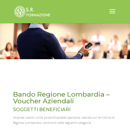
Bando Regione Lombardia –
Voucher Aziendali
SOGGETTI BENEFICIARI
Imprese, aventi unità produttiva/sede operativa ubicata sul territorio di
Regione Lombardia, rientranti nelle seguenti categorie: