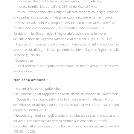
• Imprese iscritte alla Camera di Commercio di competenza;
• Imprese familiari, di cui all’art. 230-bis del Codice Civile;
• Enti del Terzo Settore che svolgono attività economica (organizzazioni
di volontariato, associazioni di promozione sociale, enti filantropici,
imprese sociali, incluse le cooperative sociali, reti associative, società di
mutuo soccorso, associazioni, riconosciute o non riconosciute,
fondazioni) iscritte ai registri (regionale/provinciale nelle more
dell’attuazione del Registro Nazionale, ai sensi del D.Lgs. 117/2017);
• Associazioni riconosciute e fondazioni che svolgono attività economica,
aventi personalità giuridica e pertanto iscritte al Registro Regionale delle
persone giuridiche;
• Cooperative;
• Liberi professionisti oppure, se esercitanti in forma associata, la relativa
associazione.
Non sono ammessi:
• le amministrazioni pubbliche
* le Associazioni di rappresentanza dei datori di lavoro e dei lavoratori;
• i Soggetti che erogano attività di formazione iscritti alle sez. A o B
dell’Albo regionale degli operatori accreditati, Università lombarde e loro
consorzi, Fondazioni ITS.
* le società, gli enti e singoli professionisti che, a qualsiasi titolo, prestano
servizi di consulenza e assistenza tecnica a favore delle Autorità
coinvolte nell’attuazione, controllo, certificazione e sorveglianza del POR
FSE 2014-2020.