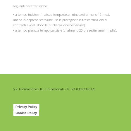
seguenti caratteristiche:
• a tempo indeterminato, a tempo determinato di almeno 12 mesi,
anche in apprendistato (incluse le proroghe e le trasformazioni di
contratti avviati dopo la pubblicazione dell’Avviso);
• a tempo pieno, a tempo parziale (di almeno 20 ore settimanali medie).
S.R. Formazione S.R.L Unipersonale • P. IVA 03082380126
Privacy Policy
Cookie Policy