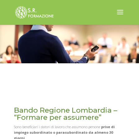
Bando Regione Lombardia –
“Formare per assumere”
Sono beneficiari i datori di lavoro che assumono persone
prive di
impiego subordinato o parasubordinato da almeno 30
giorni.